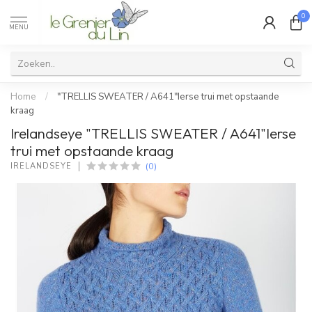
0
MENU
Home
/
"TRELLIS SWEATER / A641"Ierse trui met opstaande
kraag
Irelandseye "TRELLIS SWEATER / A641"Ierse
trui met opstaande kraag
(0)
IRELANDSEYE