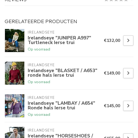
GERELATEERDE PRODUCTEN
IRELANDSEYE
Irelandseye "JUNIPER A997"
€132,00
Turtleneck Ierse trui
Op voorraad
IRELANDSEYE
Irelandseye "BLASKET / A653"
€149,00
ronde hals Ierse trui
Op voorraad
IRELANDSEYE
Irelandseye "LAMBAY / A654"
€145,00
Ronde hals Ierse trui
Op voorraad
IRELANDSEYE
Irelandseye "HORSESHOES /