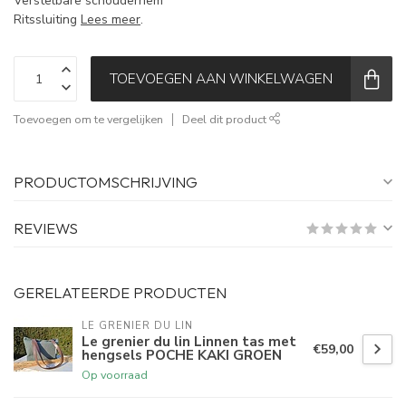
Verstelbare schouderriem
Ritssluiting
Lees meer
.
TOEVOEGEN AAN WINKELWAGEN
Toevoegen om te vergelijken
Deel dit product
PRODUCTOMSCHRIJVING
REVIEWS
GERELATEERDE PRODUCTEN
LE GRENIER DU LIN
Le grenier du lin Linnen tas met
€59,00
hengsels POCHE KAKI GROEN
Op voorraad