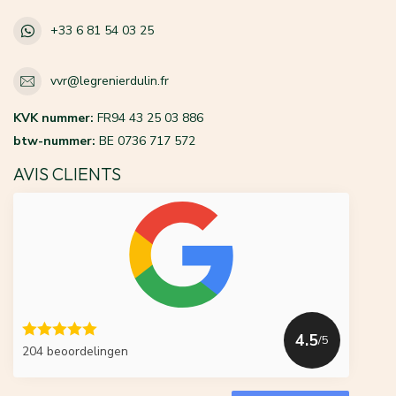
+33 6 81 54 03 25
vvr@legrenierdulin.fr
KVK nummer:
FR94 43 25 03 886
btw-nummer:
BE 0736 717 572
AVIS CLIENTS
4.5
/5
204 beoordelingen