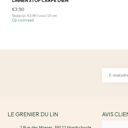
LINNEN STOF CARPE DIEM
€3,90
Stukprijs: €3,90 / voor 10 cm
Op voorraad
LE GRENIER DU LIN
AVIS CLI
2 Rue des Moeres, 59122 Hondschoote,