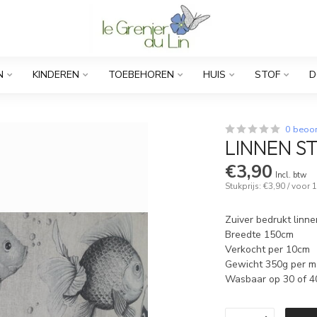
N
KINDEREN
TOEBEHOREN
HUIS
STOF
D
0 beoo
LINNEN S
€3,90
Incl. btw
Stukprijs: €3,90 / voor
Zuiver bedrukt linne
Breedte 150cm
Verkocht per 10cm
Gewicht 350g per m
Wasbaar op 30 of 4