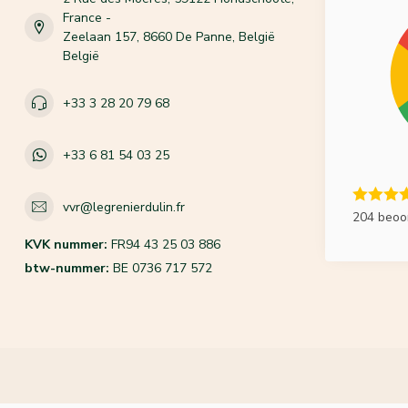
France -
Zeelaan 157, 8660 De Panne, België
België
+33 3 28 20 79 68
+33 6 81 54 03 25
vvr@legrenierdulin.fr
204 beoo
KVK nummer:
FR94 43 25 03 886
btw-nummer:
BE 0736 717 572