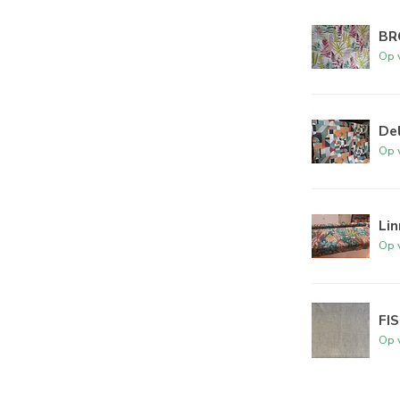
BR
Op 
De
Op 
Li
Op 
FIS
Op 