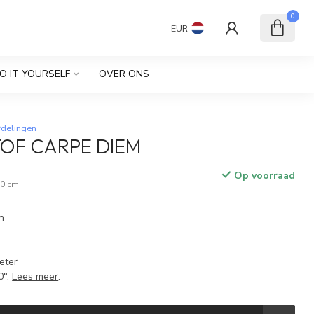
0
EUR
O IT YOURSELF
OVER ONS
rdelingen
TOF CARPE DIEM
Op voorraad
 10 cm
n
eter
0°.
Lees meer
.