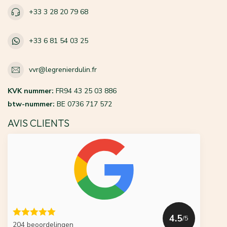
+33 3 28 20 79 68
+33 6 81 54 03 25
vvr@legrenierdulin.fr
KVK nummer:
FR94 43 25 03 886
btw-nummer:
BE 0736 717 572
AVIS CLIENTS
4.5
/5
204 beoordelingen