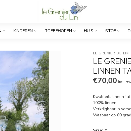
N
KINDEREN
TOEBEHOREN
HUIS
STOF
D
LE GRENIER DU LIN
LE GRENIE
LINNEN T
€70,00
Incl. bt
Kwaliteits linnen ta
100% linnen
Verkrijgbaar in vers
Wasbaar op 60 gra
Size:
*