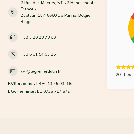
2 Rue des Moeres, 59122 Hondschoote,
France -
Zeelaan 157, 8660 De Panne, België
België
+33 3 28 20 79 68
+33 6 81 54 03 25
vvr@legrenierdulin.fr
204 beoo
KVK nummer:
FR94 43 25 03 886
btw-nummer:
BE 0736 717 572