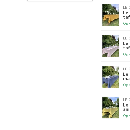
LE 
Le 
taf
Op 
LE 
Le 
taf
Op 
LE 
Le 
ma
Op 
LE 
Le 
ani
Op 